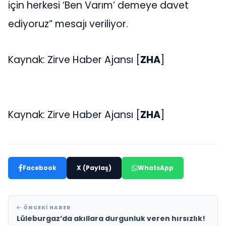
için herkesi ‘Ben Varım’ demeye davet
ediyoruz” mesajı veriliyor.
Kaynak: Zirve Haber Ajansı [
ZHA
]
Kaynak: Zirve Haber Ajansı [
ZHA
]
Facebook
X (Paylaş)
WhatsApp
ÖNCEKI HABER
Lüleburgaz’da akıllara durgunluk veren hırsızlık!