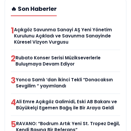
🔥 Son Haberler
1
Açıkgöz Savunma Sanayi AŞ Yeni Yönetim
Kurulunu Açıkladı ve Savunma Sanayinde
Küresel Vizyon Vurgusu
2
Rubato Konser Serisi Müzikseverlerle
Buluşmaya Devam Ediyor
3
Yonca Samlı ‘dan İkinci Tekli “Donacaksın
Sevgilim “ yayımlandı
4
Ali Emre Açıkgöz Galimidi, Eski AB Bakanı ve
Büyükelçi Egemen Bağış ile Bir Araya Geldi
5
RAVANO: “Bodrum Artık Yeni St. Tropez Değil,
Kendi Başına Bir Referans”