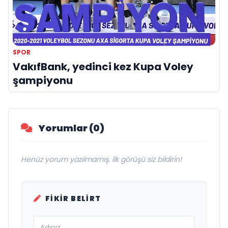
SPOR
VakıfBank, yedinci kez Kupa Voley
şampiyonu
Yorumlar (0)
Henüz yorum yazılmamış. İlk görüşü siz bildirin!
FIKIR BELIRT