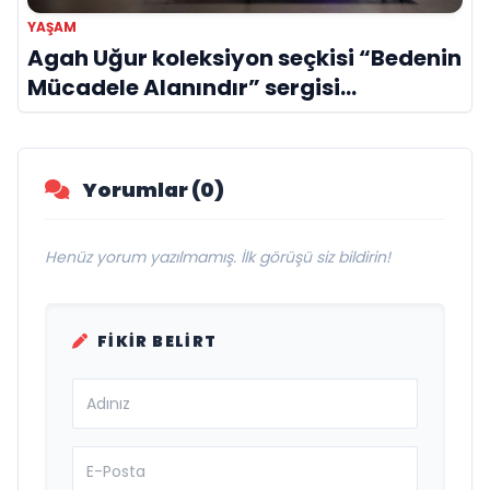
YAŞAM
Agah Uğur koleksiyon seçkisi “Bedenin
Mücadele Alanındır” sergisi
sanatseverlerle buluştu
Yorumlar (0)
Henüz yorum yazılmamış. İlk görüşü siz bildirin!
FIKIR BELIRT