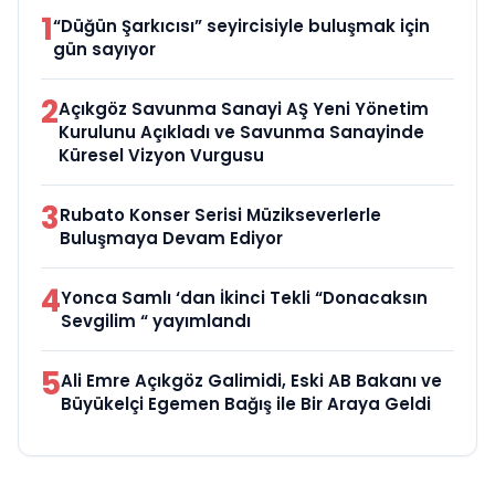
1
“Düğün Şarkıcısı” seyircisiyle buluşmak için
gün sayıyor
2
Açıkgöz Savunma Sanayi AŞ Yeni Yönetim
Kurulunu Açıkladı ve Savunma Sanayinde
Küresel Vizyon Vurgusu
3
Rubato Konser Serisi Müzikseverlerle
Buluşmaya Devam Ediyor
4
Yonca Samlı ‘dan İkinci Tekli “Donacaksın
Sevgilim “ yayımlandı
5
Ali Emre Açıkgöz Galimidi, Eski AB Bakanı ve
Büyükelçi Egemen Bağış ile Bir Araya Geldi