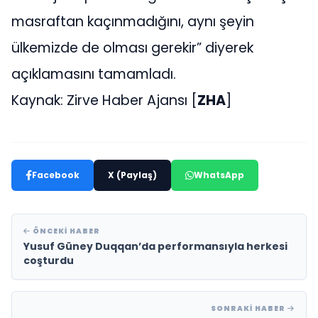
masraftan kaçınmadığını, aynı şeyin
ülkemizde de olması gerekir” diyerek
açıklamasını tamamladı.
Kaynak: Zirve Haber Ajansı [
ZHA
]
Facebook
X (Paylaş)
WhatsApp
ÖNCEKI HABER
Yusuf Güney Duqqan’da performansıyla herkesi
coşturdu
SONRAKI HABER