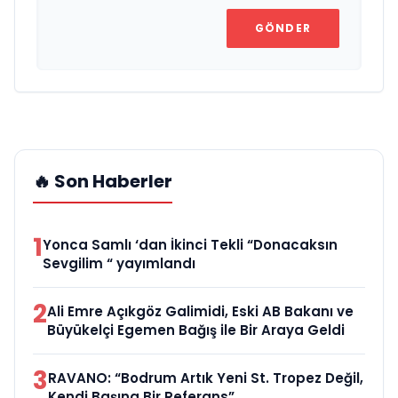
GÖNDER
🔥 Son Haberler
1
Yonca Samlı ‘dan İkinci Tekli “Donacaksın
Sevgilim “ yayımlandı
2
Ali Emre Açıkgöz Galimidi, Eski AB Bakanı ve
Büyükelçi Egemen Bağış ile Bir Araya Geldi
3
RAVANO: “Bodrum Artık Yeni St. Tropez Değil,
Kendi Başına Bir Referans”