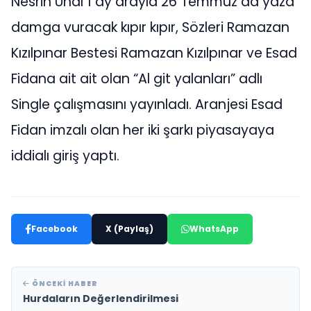
Nesrin Ünal 1 ay arayla 26 Temmuz da yaza
damga vuracak kıpır kıpır, Sözleri Ramazan
Kızılpınar Bestesi Ramazan Kızılpınar ve Esad
Fidana ait ait olan “Al git yalanları” adlı
Single çalışmasını yayınladı. Aranjesi Esad
Fidan imzalı olan her iki şarkı piyasayaya
iddialı giriş yaptı.
Facebook
X (Paylaş)
WhatsApp
ÖNCEKI HABER
Hurdaların Değerlendirilmesi