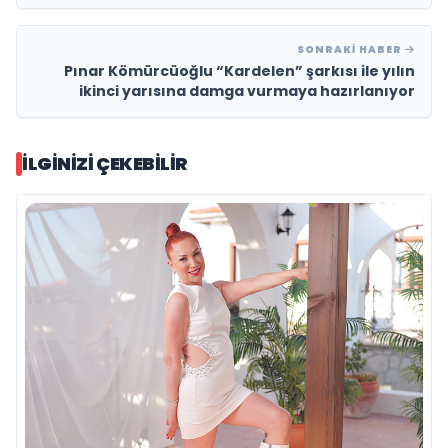
SONRAKI HABER
Pınar Kömürcüoğlu “Kardelen” şarkısı ile yılın
ikinci yarısına damga vurmaya hazırlanıyor
İLGINIZI ÇEKEBILIR