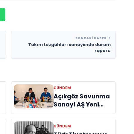
SONRAKI HABER
Takım tezgahları sanayiinde durum
raporu
GÜNDEM
Açıkgöz Savunma
Sanayi AŞ Yeni
Yönetim Kurulunu
Açıkladı ve
GÜNDEM
Savunma