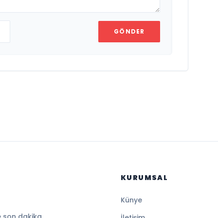
GÖNDER
KURUMSAL
Künye
e son dakika
İletişim