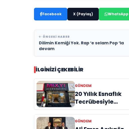
Facebook
X (Paylaş)
WhatsApp
ÖNCEKI HABER
Dilimin Kemiği Yok. Rap ‘e selam Pop ‘la
devam
İLGINIZI ÇEKEBILIR
GÜNDEM
20 Yıllık Esnaflık
Tecrübesiyle
Kızıltepe'ye Yeni
Bir Marka
GÜNDEM
Kazandırdı