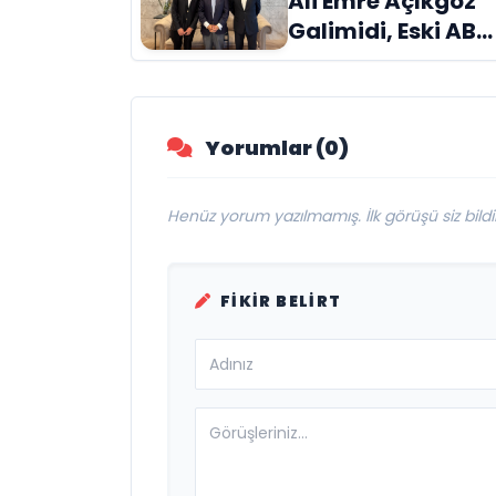
Ali Emre Açıkgöz
Galimidi, Eski AB
Bakanı ve
Büyükelçi Egemen
Bağış ile Bir Araya
Yorumlar (0)
Geldi
Henüz yorum yazılmamış. İlk görüşü siz bildir
FIKIR BELIRT