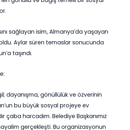
en gönüllü ve bağış temelli bir sosyal
or.
masını sağlayan isim, Almanya’da yaşayan
 oldu. Aylar süren temaslar sonucunda
un’a taşındı.
e:
ğil; dayanışma, gönüllülük ve özverinin
esun’un bu büyük sosyal projeye ev
dır çaba harcadım. Belediye Başkanımız
hayalim gerçekleşti. Bu organizasyonun