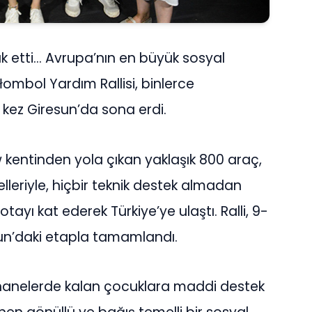
klık etti… Avrupa’nın en büyük sosyal
łombol Yardım Rallisi, binlerce
k kez Giresun’da sona erdi.
entinden yola çıkan yaklaşık 800 araç,
lleriyle, hiçbir teknik destek almadan
rotayı kat ederek Türkiye’ye ulaştı. Ralli, 9-
un’daki etapla tamamlandı.
imhanelerde kalan çocuklara maddi destek