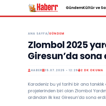
Gündem
Kültür ve S
ANA SAYFA
/
GÜNDEM
Zlombol 2025 yard
Giresun’da sona 
HABER
15.07.2025 - 12:29
2 DK OKUMA
Karadeniz bu yıl tarihi bir ana tanıkl
projelerinden biri olan Złombol Yardım
ardından ilk kez Giresun’da sona erdi