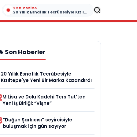
SON DAKIKA
20 Yıllık Esnaflık Tecrübesiyle Kızıltepe'ye Yeni Bir Marka Kazandırdı
🔥 Son Haberler
1
20 Yıllık Esnaflık Tecrübesiyle
Kızıltepe'ye Yeni Bir Marka Kazandırdı
2
M Lisa ve Dolu Kadehi Ters Tut’tan
Yeni İş Birliği: “Vişne”
3
“Düğün Şarkıcısı” seyircisiyle
buluşmak için gün sayıyor