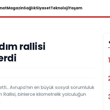
anat
Magazin
Sağlık
Siyaset
Teknoloji
Yaşam
ım rallisi
erdi
ık etti… Avrupa’nın en büyük sosyal sorumluluk
 Rallisi, binlerce kilometrelik yolculuğun
.