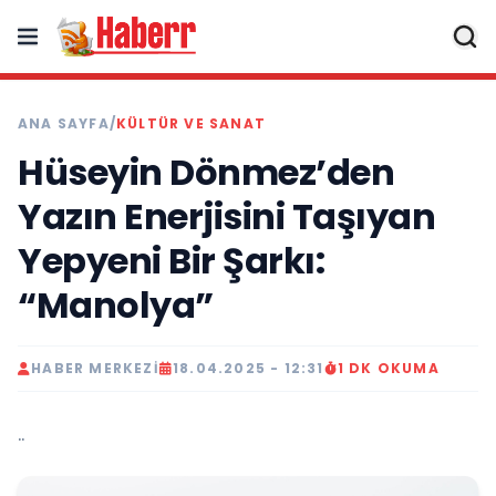
ANA SAYFA
/
KÜLTÜR VE SANAT
Hüseyin Dönmez’den
Yazın Enerjisini Taşıyan
Yepyeni Bir Şarkı:
“Manolya”
HABER MERKEZI
18.04.2025 - 12:31
1 DK OKUMA
..