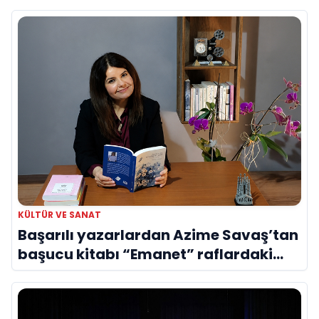
Evreni ‘AVENOİR’
KÜLTÜR VE SANAT
Başarılı yazarlardan Azime Savaş’tan
başucu kitabı “Emanet” raflardaki
yerini aldı