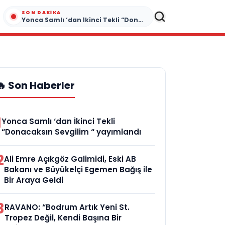
SON DAKIKA
Yonca Samlı ‘dan İkinci Tekli “Donacaksın Sevgilim “ yayımlandı
🔥 Son Haberler
1
Yonca Samlı ‘dan İkinci Tekli
“Donacaksın Sevgilim “ yayımlandı
2
Ali Emre Açıkgöz Galimidi, Eski AB
Bakanı ve Büyükelçi Egemen Bağış ile
Bir Araya Geldi
3
RAVANO: “Bodrum Artık Yeni St.
Tropez Değil, Kendi Başına Bir