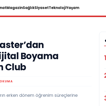
anat
Magazin
Sağlık
Siyaset
Teknoloji
Yaşam
aster’dan
ijital Boyama
n Club
 OKUMA
arın erken dönem öğrenim süreçlerine