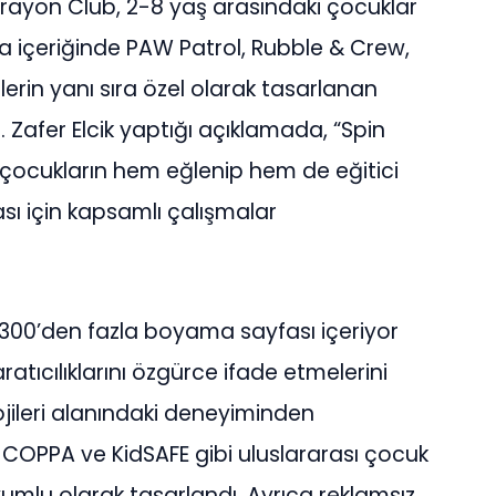
n Crayon Club, 2-8 yaş arasındaki çocuklar
ma içeriğinde PAW Patrol, Rubble & Crew,
lerin yanı sıra özel olarak tasarlanan
 Zafer Elcik yaptığı açıklamada, “Spin
e çocukların hem eğlenip hem de eğitici
ası için kapsamlı çalışmalar
00’den fazla boyama sayfası içeriyor
ratıcılıklarını özgürce ifade etmelerini
ojileri alanındaki deneyiminden
, COPPA ve KidSAFE gibi uluslararası çocuk
umlu olarak tasarlandı. Ayrıca reklamsız