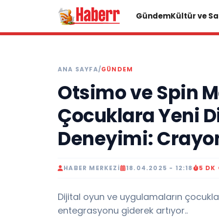
Gündem
Kültür ve S
ANA SAYFA
/
GÜNDEM
Otsimo ve Spin M
Çocuklara Yeni D
Deneyimi: Crayo
HABER MERKEZI
18.04.2025 - 12:18
5 DK
Dijital oyun ve uygulamaların çocukl
entegrasyonu giderek artıyor..