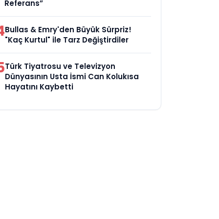
Referans”
4
Bullas & Emry'den Büyük Sürpriz!
"Kaç Kurtul" ile Tarz Değiştirdiler
5
Türk Tiyatrosu ve Televizyon
Dünyasının Usta İsmi Can Kolukısa
Hayatını Kaybetti